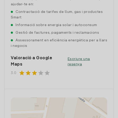
ajudar-te en:
Contractació de tarifes de llum, gas i productes
Smart
Informació sobre energia solar i autoconsum
Gestió de factures, pagaments i reclamacions
Assessorament en eficiència energètica per a llars
i negocis
Valoració a Google
Escriure una
Maps
resenya
star
star
star
star
star
3.0