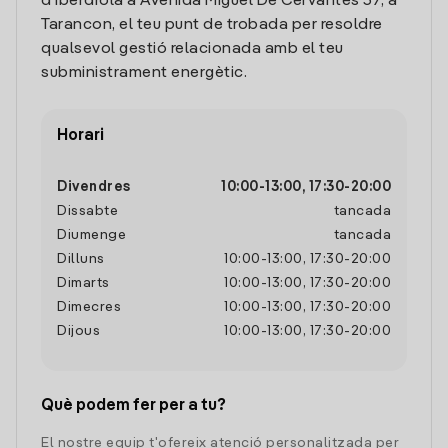
d'Iberdrola a Avenida Miguel De Cervantes 37, a
Tarancon, el teu punt de trobada per resoldre
qualsevol gestió relacionada amb el teu
subministrament energètic.
Horari
Divendres
10:00
-
13:00
,
17:30
-
20:00
Dissabte
tancada
Diumenge
tancada
Dilluns
10:00
-
13:00
,
17:30
-
20:00
Dimarts
10:00
-
13:00
,
17:30
-
20:00
Dimecres
10:00
-
13:00
,
17:30
-
20:00
Dijous
10:00
-
13:00
,
17:30
-
20:00
Què podem fer per a tu?
El nostre equip t'ofereix atenció personalitzada per