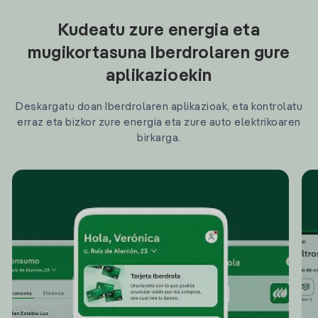
Kudeatu zure energia eta
mugikortasuna Iberdrolaren gure
aplikazioekin
Deskargatu doan Iberdrolaren aplikazioak, eta kontrolatu
erraz eta bizkor zure energia eta zure auto elektrikoaren
birkarga.