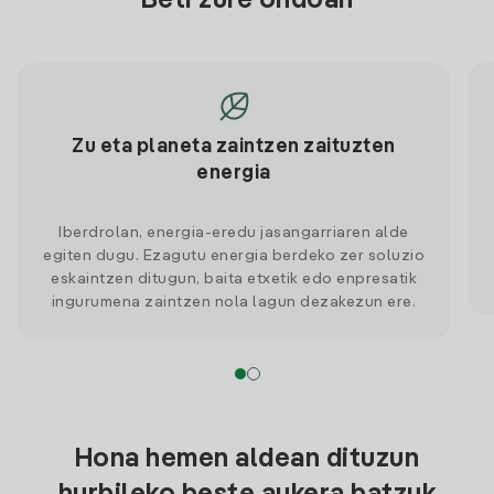
Beti zure ondoan
Zu eta planeta zaintzen zaituzten
energia
Iberdrolan, energia-eredu jasangarriaren alde
egiten dugu. Ezagutu energia berdeko zer soluzio
eskaintzen ditugun, baita etxetik edo enpresatik
ingurumena zaintzen nola lagun dezakezun ere.
Hona hemen aldean dituzun