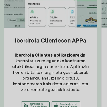
Iberdrola Clientesen APPa
Iberdrola Clientes aplikazioarekin
,
kontrolatu zure
eguneko kontsumo
elektrikoa
, argia aurrezteko. Aplikazio
horren bitartez, argi- eta gas-fakturak
ordaindu ahal izango dituzu,
kontadorearen irakurketa adierazi, eta
zure kontratu guztiak kudeatu.