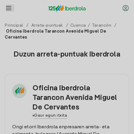
Principal
/
Arreta-puntuak
/
Cuenca
/
Tarancón
/
Oficina Iberdrola Tarancon Avenida Miguel De
Cervantes
Duzun arreta-puntuak Iberdrola
Oficina Iberdrola
Tarancon Avenida Miguel
De Cervantes
Gaur egun itxita
Ongi etorri Iberdrola enpresaren arreta- eta