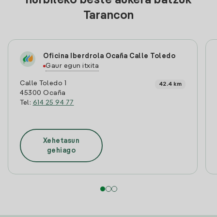
hurbileko beste aukera batzuk
Tarancon
Oficina Iberdrola Ocaña Calle Toledo
Gaur egun itxita
Calle Toledo 1
42.4 km
45300 Ocaña
Tel:
614 25 94 77
Xehetasun
gehiago