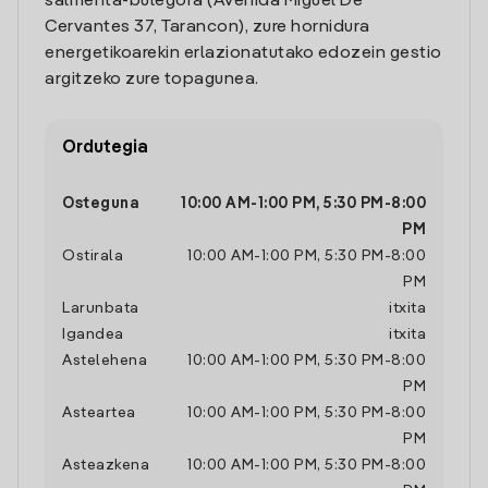
salmenta-bulegora (Avenida Miguel De
Cervantes 37, Tarancon), zure hornidura
energetikoarekin erlazionatutako edozein gestio
argitzeko zure topagunea.
Ordutegia
Osteguna
10:00 AM
-
1:00 PM
,
5:30 PM
-
8:00
PM
Ostirala
10:00 AM
-
1:00 PM
,
5:30 PM
-
8:00
PM
Larunbata
itxita
Igandea
itxita
Astelehena
10:00 AM
-
1:00 PM
,
5:30 PM
-
8:00
PM
Asteartea
10:00 AM
-
1:00 PM
,
5:30 PM
-
8:00
PM
Asteazkena
10:00 AM
-
1:00 PM
,
5:30 PM
-
8:00