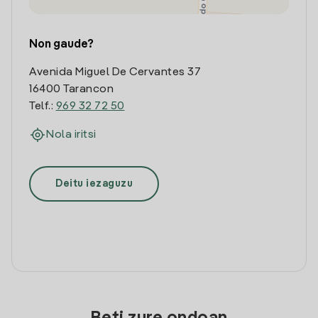
Non gaude?
Avenida Miguel De Cervantes 37
16400 Tarancon
Telf.:
969 32 72 50
Nola iritsi
Deitu iezaguzu