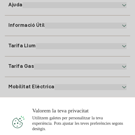
Ajuda
Informació Útil
Atenció al client
900 225 235
Tarifa Llum
La nostra App
94 646 01 25
Factura Electrònica
91 919 52 73
Tarifa Gas
Pla Online
Alta Llum
clientes@tuiberdrola.es
Comparador de Plans
Alta Gas
Mobilitat Elèctrica
Whatsapp
Pla Gas Llar
Comparador de Factures
Preu de la llum avui
Solar
Valorem la teva privacitat
Punts de Recàrrega
Utilitzem galetes per personalitzar la teva
experiència. Pots ajustar les teves preferències segons
T'interessa
desitgis.
Pla Solar