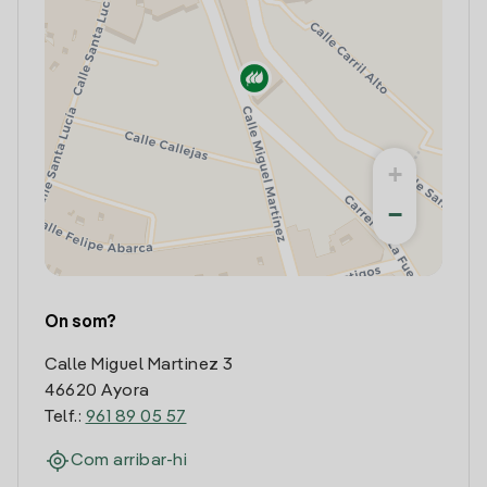
+
−
On som?
Calle Miguel Martinez 3
46620 Ayora
Telf.:
961 89 05 57
Com arribar-hi