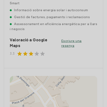
Smart
Informació sobre energia solar i autoconsum
Gestió de factures, pagaments i reclamacions
Assessorament en eficiència energètica per a llars
i negocis
Valoració a Google
Escriure una
Maps
resenya
star
star
star
star
star
3.3