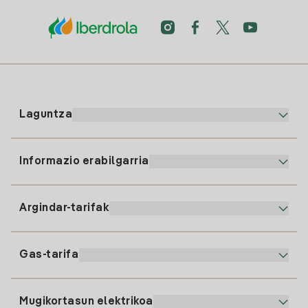
Laguntza
Informazio erabilgarria
Bezeroaren arreta
900 225 235
Argindar-tarifak
Gure App-a
94 646 01 25
Faktura Elektronikoa
91 919 52 73
Gas-tarifa
Online Plana
Argiaren alta
clientes@tuiberdrola.es
Planen Konparatzailea
Gasean alta ematea
Mugikortasun elektrikoa