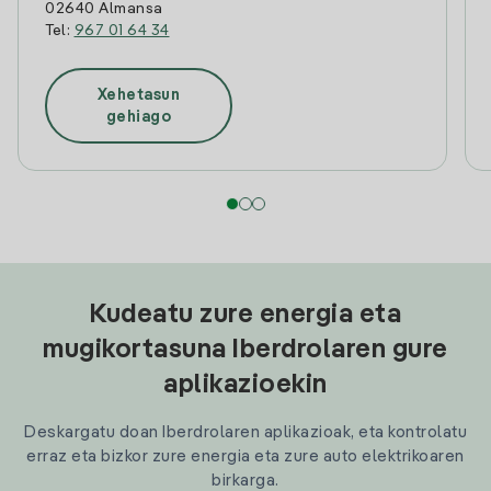
02640 Almansa
Tel:
967 01 64 34
Xehetasun
gehiago
Kudeatu zure energia eta
mugikortasuna Iberdrolaren gure
aplikazioekin
Deskargatu doan Iberdrolaren aplikazioak, eta kontrolatu
erraz eta bizkor zure energia eta zure auto elektrikoaren
birkarga.