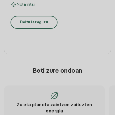
Nola iritsi
Deitu iezaguzu
Beti zure ondoan
Zu eta planeta zaintzen zaituzten
energia