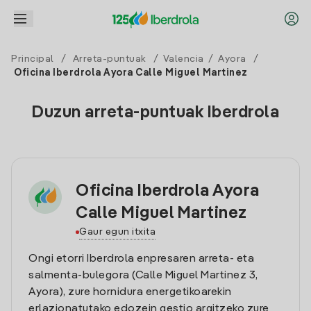
Principal
/
Arreta-puntuak
/
Valencia
/
Ayora
/
Oficina Iberdrola Ayora Calle Miguel Martinez
Duzun arreta-puntuak Iberdrola
Oficina Iberdrola Ayora
Calle Miguel Martinez
Gaur egun itxita
Ongi etorri Iberdrola enpresaren arreta- eta
salmenta-bulegora (Calle Miguel Martinez 3,
Ayora), zure hornidura energetikoarekin
erlazionatutako edozein gestio argitzeko zure