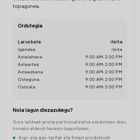
topagunea.
Ordutegia
Larunbata
itxita
Igandea
itxita
Astelehena
9:00 AM
-
2:00 PM
Asteartea
9:00 AM
-
2:00 PM
Asteazkena
9:00 AM
-
2:00 PM
Osteguna
9:00 AM
-
2:00 PM
Ostirala
9:00 AM
-
2:00 PM
Nola lagun diezazukegu?
Gure taldeak arreta pertsonalizatua eskaintzen dizu,
honako alderdi hauekin laguntzeko:
Argi- eta gas-tarifak eta Smart produktuak