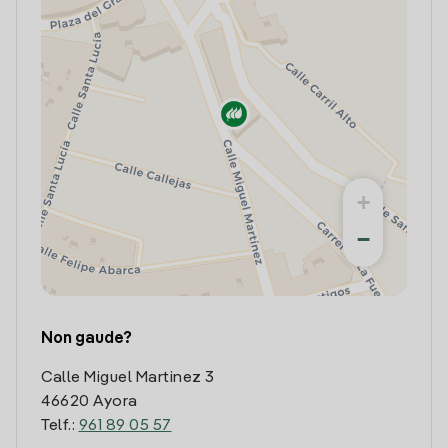
+
−
Non gaude?
Calle Miguel Martinez 3
46620 Ayora
Telf.:
961 89 05 57