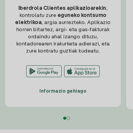
Iberdrola Clientes aplikazioarekin
,
kontrolatu zure
eguneko kontsumo
elektrikoa
, argia aurrezteko. Aplikazio
horren bitartez, argi- eta gas-fakturak
ordaindu ahal izango dituzu,
kontadorearen irakurketa adierazi, eta
zure kontratu guztiak kudeatu.
Informazio gehiago