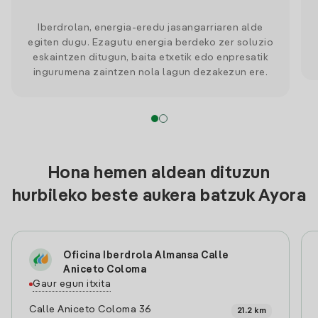
Iberdrolan, energia-eredu jasangarriaren alde
egiten dugu. Ezagutu energia berdeko zer soluzio
eskaintzen ditugun, baita etxetik edo enpresatik
ingurumena zaintzen nola lagun dezakezun ere.
Hona hemen aldean dituzun
hurbileko beste aukera batzuk Ayora
Oficina Iberdrola Almansa Calle
Aniceto Coloma
Gaur egun itxita
Calle Aniceto Coloma 36
21.2 km