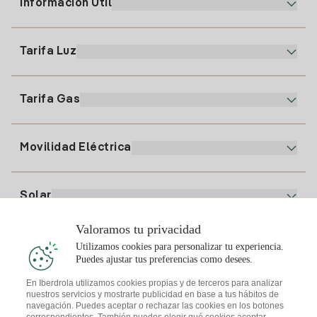
Información Útil
Atención al cliente
900 225 235
Tarifa Luz
Nuestra App
94 646 01 25
Factura Electrónica
91 919 52 73
Tarifa Gas
Plan Online
Alta Luz
clientes@tuiberdrola.es
Comparador de Planes
Alta Gas
Movilidad Eléctrica
Whatsapp
Plan Gas Hogar
Comparador de Facturas
Precio de la luz hoy
Solar
Puntos de Recarga
Valoramos tu privacidad
Te interesa
Utilizamos cookies para personalizar tu experiencia.
Plan Solar
Puedes ajustar tus preferencias como desees.
Simulador Placas Solares
En Iberdrola utilizamos cookies propias y de terceros para analizar
nuestros servicios y mostrarte publicidad en base a tus hábitos de
Consejos Luz
Descarga la App Iberdrola Clientes
navegación. Puedes aceptar o rechazar las cookies en los botones
Comunidades Solares