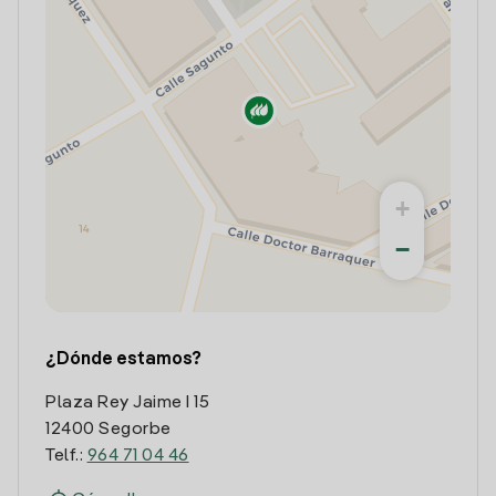
+
−
¿Dónde estamos?
Plaza Rey Jaime I 15
12400 Segorbe
Telf.:
964 71 04 46