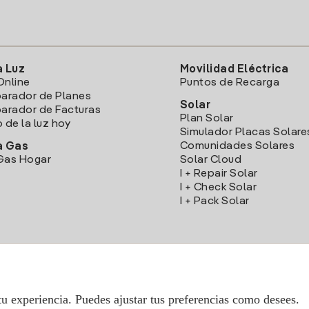
a Luz
Movilidad Eléctrica
Online
Puntos de Recarga
arador de Planes
Solar
rador de Facturas
Plan Solar
o de la luz hoy
Simulador Placas Solare
Comunidades Solares
a Gas
Gas Hogar
Solar Cloud
I + Repair Solar
I + Check Solar
I + Pack Solar
Descarga la App Iberdrola Clientes
tu experiencia. Puedes ajustar tus preferencias como desees.