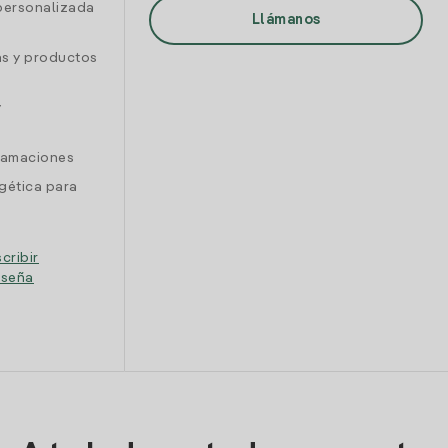
personalizada
Llámanos
as y productos
y
clamaciones
gética para
cribir
eseña