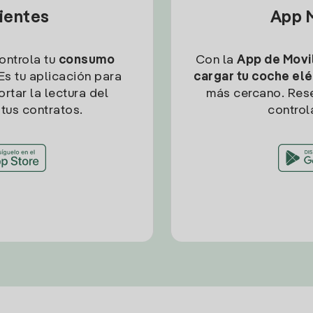
lientes
App M
controla tu
consumo
Con la
App de Movil
Es tu aplicación para
cargar tu coche elé
rtar la lectura del
más cercano. Res
tus contratos.
control