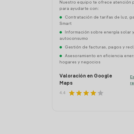
Nuestro equipo te ofrece atención 
para ayudarte con:
Contratación de tarifas de luz, g
Smart
Información sobre energía solar 
autoconsumo
Gestión de facturas, pagos y re
Asesoramiento en eficiencia ener
hogares y negocios
Valoración en Google
Es
Maps
r
star
star
star
star
star
4.4