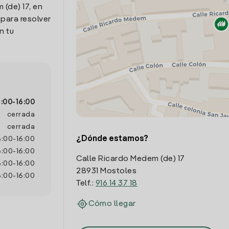
(de) 17, en
para resolver
n tu
:00
-
16:00
cerrada
cerrada
¿Dónde estamos?
8:00
-
16:00
8:00
-
16:00
Calle Ricardo Medem (de) 17
8:00
-
16:00
28931 Mostoles
8:00
-
16:00
Telf.:
916 14 37 18
Cómo llegar