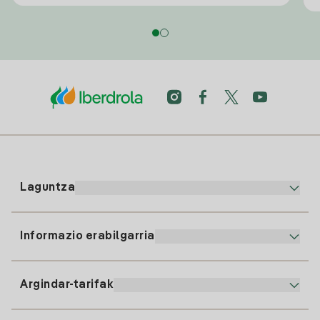
Laguntza
Informazio erabilgarria
Bezeroaren arreta
900 225 235
Argindar-tarifak
Gure App-a
94 646 01 25