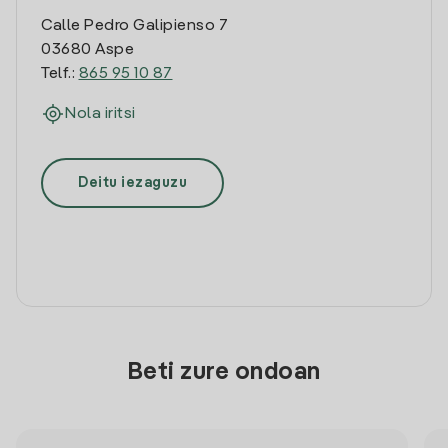
Calle Pedro Galipienso 7
03680 Aspe
Telf.:
865 95 10 87
Nola iritsi
Deitu iezaguzu
Beti zure ondoan