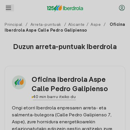
Principal
/
Arreta-puntuak
/
Alicante
/
Aspe
/
Oficina
Iberdrola Aspe Calle Pedro Galipienso
Duzun arreta-puntuak Iberdrola
Oficina Iberdrola Aspe
Calle Pedro Galipienso
40 min barru itxiko du
Ongi etorri Iberdrola enpresaren arreta- eta
salmenta-bulegora (Calle Pedro Galipienso 7,
Aspe), zure hornidura energetikoarekin
erlazionatutako edozein gestio argitzeko zure