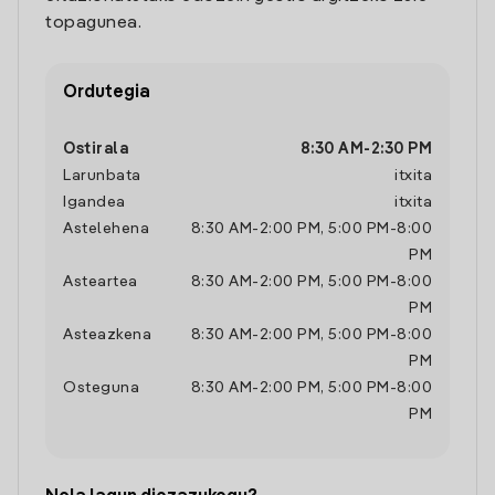
topagunea.
Ordutegia
Ostirala
8:30 AM
-
2:30 PM
Larunbata
itxita
Igandea
itxita
Astelehena
8:30 AM
-
2:00 PM
,
5:00 PM
-
8:00
PM
Asteartea
8:30 AM
-
2:00 PM
,
5:00 PM
-
8:00
PM
Asteazkena
8:30 AM
-
2:00 PM
,
5:00 PM
-
8:00
PM
Osteguna
8:30 AM
-
2:00 PM
,
5:00 PM
-
8:00
PM