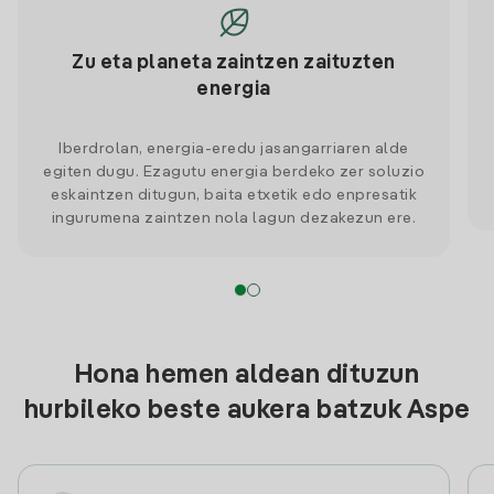
Zu eta planeta zaintzen zaituzten
energia
Iberdrolan, energia-eredu jasangarriaren alde
egiten dugu. Ezagutu energia berdeko zer soluzio
eskaintzen ditugun, baita etxetik edo enpresatik
ingurumena zaintzen nola lagun dezakezun ere.
Hona hemen aldean dituzun
hurbileko beste aukera batzuk Aspe