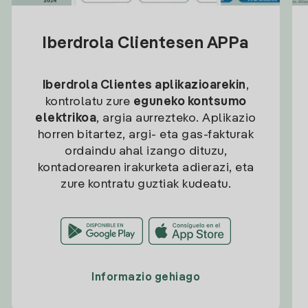
Iberdrola Clientesen APPa
Iberdrola Clientes aplikazioarekin
,
kontrolatu zure
eguneko kontsumo
elektrikoa
, argia aurrezteko. Aplikazio
horren bitartez, argi- eta gas-fakturak
ordaindu ahal izango dituzu,
kontadorearen irakurketa adierazi, eta
zure kontratu guztiak kudeatu.
Informazio gehiago