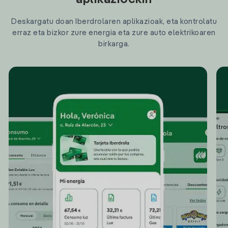
aplikazioekin
Deskargatu doan Iberdrolaren aplikazioak, eta kontrolatu
erraz eta bizkor zure energia eta zure auto elektrikoaren
birkarga.