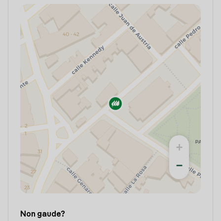
+
−
Non gaude?