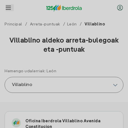
Principal
/
Arreta-puntuak
/
León
/
Villablino
Villablino aldeko arreta-bulegoak
eta -puntuak
Hemengo udalerriak: León
Oficina Iberdrola Villablino Avenida
Constitucion