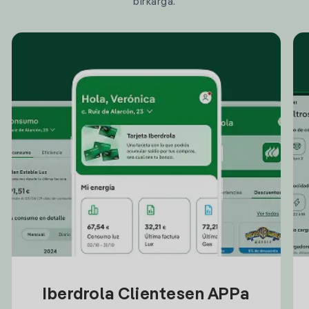
birkarga.
Iberdrola Clientesen APPa