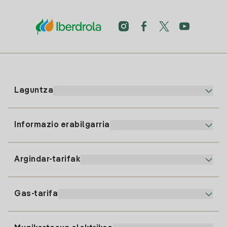
Laguntza
Informazio erabilgarria
Bezeroaren arreta
900 225 235
Argindar-tarifak
Gure App-a
94 646 01 25
Faktura Elektronikoa
91 919 52 73
Gas-tarifa
Online Plana
Argiaren alta
clientes@tuiberdrola.es
Planen Konparatzailea