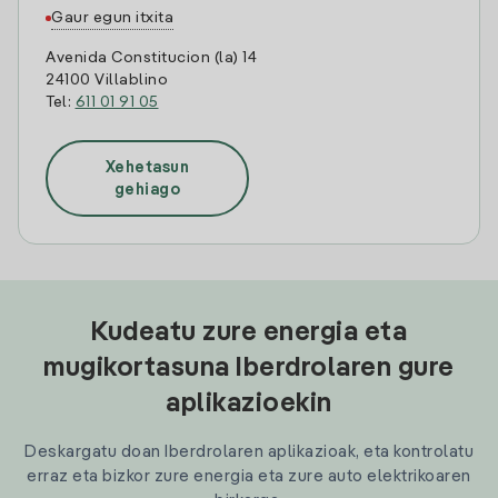
Gaur egun itxita
Avenida Constitucion (la) 14
24100 Villablino
Tel:
611 01 91 05
Xehetasun
gehiago
Kudeatu zure energia eta
mugikortasuna Iberdrolaren gure
aplikazioekin
Deskargatu doan Iberdrolaren aplikazioak, eta kontrolatu
erraz eta bizkor zure energia eta zure auto elektrikoaren