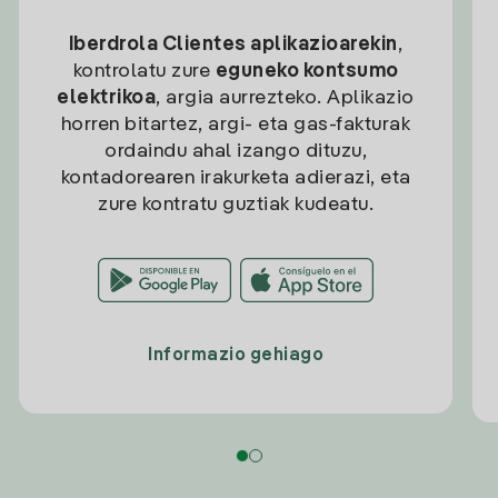
Iberdrola Clientes aplikazioarekin
,
kontrolatu zure
eguneko kontsumo
elektrikoa
, argia aurrezteko. Aplikazio
horren bitartez, argi- eta gas-fakturak
ordaindu ahal izango dituzu,
kontadorearen irakurketa adierazi, eta
zure kontratu guztiak kudeatu.
Informazio gehiago