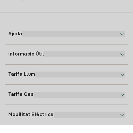
Ajuda
Informació Útil
Atenció al client
900 225 235
Tarifa Llum
La nostra App
94 646 01 25
Factura Electrònica
91 919 52 73
Tarifa Gas
Pla Online
Alta Llum
clientes@tuiberdrola.es
Comparador de Plans
Alta Gas
Mobilitat Elèctrica
Whatsapp
Pla Gas Llar
Comparador de Factures