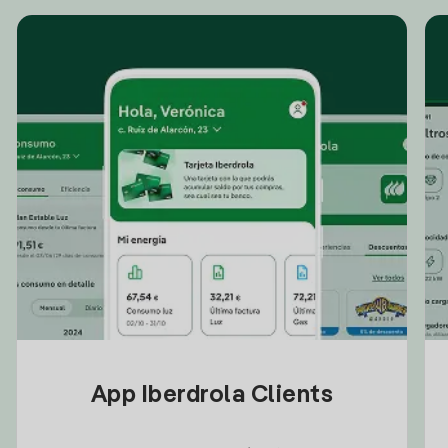
App Iberdrola Clients