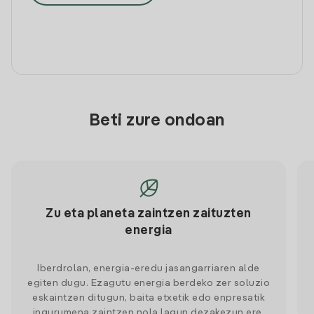
Beti zure ondoan
Zu eta planeta zaintzen zaituzten
energia
Iberdrolan, energia-eredu jasangarriaren alde
egiten dugu. Ezagutu energia berdeko zer soluzio
eskaintzen ditugun, baita etxetik edo enpresatik
ingurumena zaintzen nola lagun dezakezun ere.