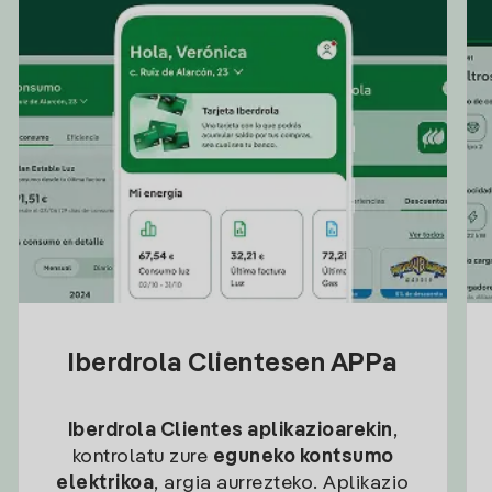
Iberdrola Clientesen APPa
Iberdrola Clientes aplikazioarekin
,
kontrolatu zure
eguneko kontsumo
elektrikoa
, argia aurrezteko. Aplikazio