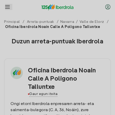
Principal
/
Arreta-puntuak
/
Navarra
/
Valle de Elorz
/
Oficina Iberdrola Noain Calle A Poligono Talluntxe
Duzun arreta-puntuak Iberdrola
Oficina Iberdrola Noain
Calle A Poligono
Talluntxe
Gaur egun itxita
Ongi etorri Iberdrola enpresaren arreta- eta
salmenta-bulegora (C. A, 36, Noáin), zure