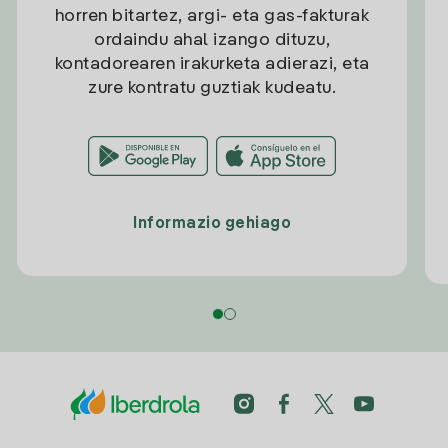
horren bitartez, argi- eta gas-fakturak
ordaindu ahal izango dituzu,
kontadorearen irakurketa adierazi, eta
zure kontratu guztiak kudeatu.
Informazio gehiago