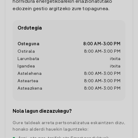
hornidura energetikoarekin erlazionatutako
edozein gestio argitzeko zure topagunea.
Ordutegia
Osteguna
8:00 AM
-
3:00 PM
Ostirala
8:00 AM
-
3:00 PM
Larunbata
itxita
Igandea
itxita
Astelehena
8:00 AM
-
3:00 PM
Asteartea
8:00 AM
-
3:00 PM
Asteazkena
8:00 AM
-
3:00 PM
Nola lagun diezazukegu?
Gure taldeak arreta pertsonalizatua eskaintzen dizu,
honako alderdi hauekin laguntzeko: