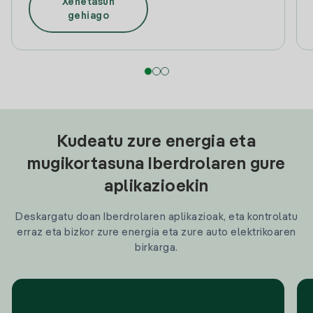
Xehetasun
gehiago
Kudeatu zure energia eta
mugikortasuna Iberdrolaren gure
aplikazioekin
Deskargatu doan Iberdrolaren aplikazioak, eta kontrolatu
erraz eta bizkor zure energia eta zure auto elektrikoaren
birkarga.