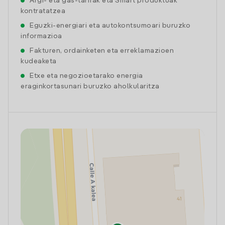
Argi- eta gas-tarifak eta Smart produktuak
kontratatzea
Eguzki-energiari eta autokontsumoari buruzko
informazioa
Fakturen, ordainketen eta erreklamazioen
kudeaketa
Etxe eta negozioetarako energia
eraginkortasunari buruzko aholkularitza