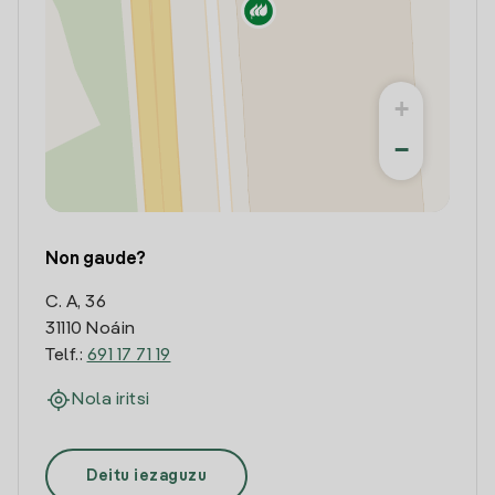
+
−
Non gaude?
C. A, 36
31110 Noáin
Telf.:
691 17 71 19
Nola iritsi
Deitu iezaguzu