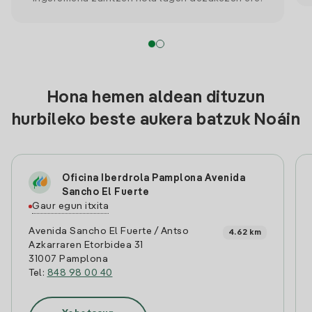
Hona hemen aldean dituzun
hurbileko beste aukera batzuk Noáin
Oficina Iberdrola Pamplona Avenida
Sancho El Fuerte
Gaur egun itxita
Avenida Sancho El Fuerte / Antso
4.62 km
Azkarraren Etorbidea 31
31007 Pamplona
Tel:
848 98 00 40