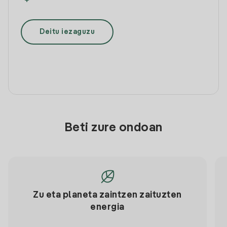
Deitu iezaguzu
Beti zure ondoan
Zu eta planeta zaintzen zaituzten
energia