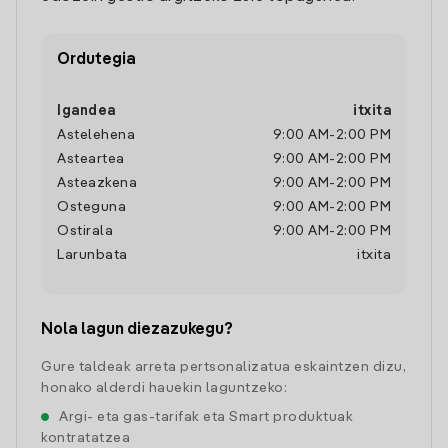
Ordutegia
Igandea
itxita
Astelehena
9:00 AM
-
2:00 PM
Asteartea
9:00 AM
-
2:00 PM
Asteazkena
9:00 AM
-
2:00 PM
Osteguna
9:00 AM
-
2:00 PM
Ostirala
9:00 AM
-
2:00 PM
Larunbata
itxita
Nola lagun diezazukegu?
Gure taldeak arreta pertsonalizatua eskaintzen dizu,
honako alderdi hauekin laguntzeko:
Argi- eta gas-tarifak eta Smart produktuak
kontratatzea