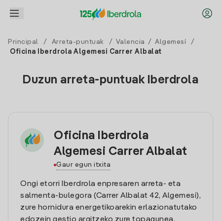
Principal
/
Arreta-puntuak
/
Valencia
/
Algemesí
/
Oficina Iberdrola Algemesi Carrer Albalat
Duzun arreta-puntuak Iberdrola
Oficina Iberdrola
Algemesi Carrer Albalat
Gaur egun itxita
Ongi etorri Iberdrola enpresaren arreta- eta
salmenta-bulegora (Carrer Albalat 42, Algemesi),
zure hornidura energetikoarekin erlazionatutako
edozein gestio argitzeko zure topagunea.