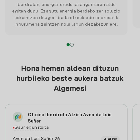
Iberdrolan, energia-eredu jasangarriaren alde
egiten dugu. Ezagutu energia berdeko zer soluzio
eskaintzen ditugun, baita etxetik edo enpresatik
ingurumena zaintzen nola lagun dezakezun ere.
Hona hemen aldean dituzun
hurbileko beste aukera batzuk
Algemesi
Oficina Iberdrola Alzira Avenida Luis
Suñer
Gaur egun itxita
Avenida Luis Suñer 26
4.41 km