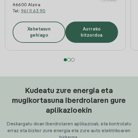
46600 Alzira
Tel:
961 11 63 90
Xehetasun
Aurreko
gehiago
hitzordua
Kudeatu zure energia eta
mugikortasuna Iberdrolaren gure
aplikazioekin
Deskargatu doan Iberdrolaren aplikazioak, eta kontrolatu
erraz eta bizkor zure energia eta zure auto elektrikoaren
birkarga.