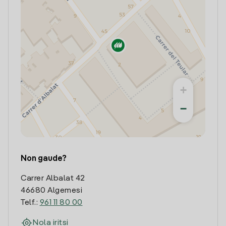
+
−
Non gaude?
Carrer Albalat 42
46680 Algemesi
Telf.:
961 11 80 00
Nola iritsi