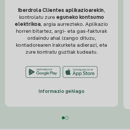
Iberdrola Clientes aplikazioarekin
,
kontrolatu zure
eguneko kontsumo
elektrikoa
, argia aurrezteko. Aplikazio
horren bitartez, argi- eta gas-fakturak
ordaindu ahal izango dituzu,
kontadorearen irakurketa adierazi, eta
zure kontratu guztiak kudeatu.
Informazio gehiago