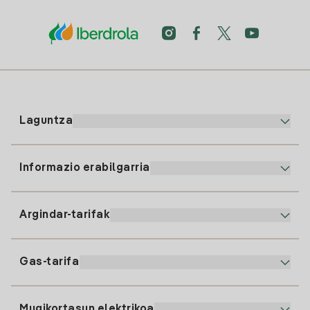
Laguntza
Informazio erabilgarria
Bezeroaren arreta
900 225 235
Argindar-tarifak
Gure App-a
94 646 01 25
Faktura Elektronikoa
91 919 52 73
Gas-tarifa
Online Plana
Argiaren alta
clientes@tuiberdrola.es
Planen Konparatzailea
Gasean alta ematea
Mugikortasun elektrikoa