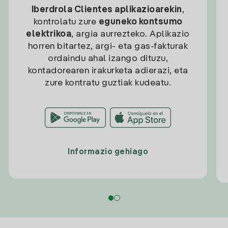
Iberdrola Clientes aplikazioarekin
,
kontrolatu zure
eguneko kontsumo
elektrikoa
, argia aurrezteko. Aplikazio
horren bitartez, argi- eta gas-fakturak
ordaindu ahal izango dituzu,
kontadorearen irakurketa adierazi, eta
zure kontratu guztiak kudeatu.
Informazio gehiago