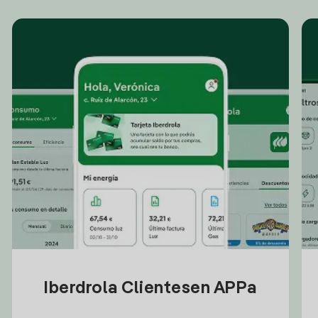
Iberdrola Clientesen APPa