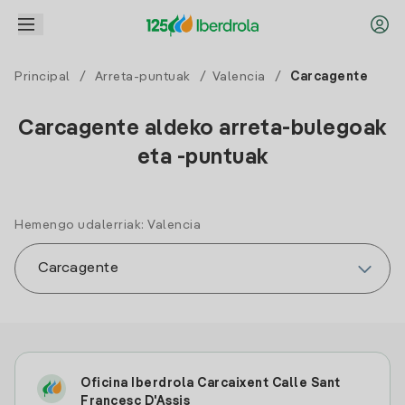
Principal
/
Arreta-puntuak
/
Valencia
/
Carcagente
Carcagente aldeko arreta-bulegoak
eta -puntuak
Hemengo udalerriak: Valencia
Oficina Iberdrola Carcaixent Calle Sant
Francesc D'Assis