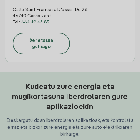
Calle Sant Francesc D'assis, De 28
46740 Carcaixent
Tel:
664 49 43 85
Xehetasun
gehiago
Kudeatu zure energia eta
mugikortasuna Iberdrolaren gure
aplikazioekin
Deskargatu doan Iberdrolaren aplikazioak, eta kontrolatu
erraz eta bizkor zure energia eta zure auto elektrikoaren
birkarga.