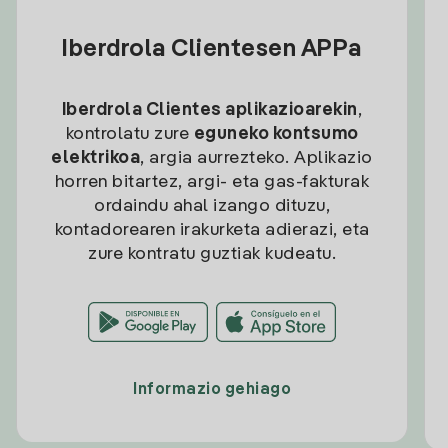
Iberdrola Clientesen APPa
Iberdrola Clientes aplikazioarekin
,
kontrolatu zure
eguneko kontsumo
elektrikoa
, argia aurrezteko. Aplikazio
horren bitartez, argi- eta gas-fakturak
ordaindu ahal izango dituzu,
kontadorearen irakurketa adierazi, eta
zure kontratu guztiak kudeatu.
Informazio gehiago