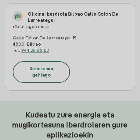
Oficina Iberdrola Bilbao Calle Colon De
Larreategui
Gaur egun itxita
Calle Colon De Larreategui 15
48001 Bilbao
Tel:
944 25 62 82
Xehetasun
gehiago
Kudeatu zure energia eta
mugikortasuna Iberdrolaren gure
aplikazioekin