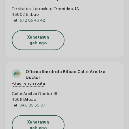
Errekalde-Larraskitu Errepidea, 1A
48002 Bilbao
Tel:
672 85 43 42
Xehetasun
gehiago
Oficina Iberdrola Bilbao Calle Areilza
Doctor
Gaur egun itxita
Calle Areilza Doctor 18
48011 Bilbao
Tel:
946 05 55 97
Xehetasun
gehiago