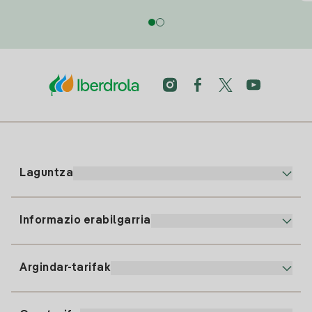
Laguntza
Informazio erabilgarria
Bezeroaren arreta
900 225 235
Argindar-tarifak
Gure App-a
94 646 01 25
Faktura Elektronikoa