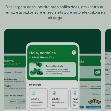
Deskargatu doan Iberdrolaren aplikazioak, eta kontrolatu
erraz eta bizkor zure energia eta zure auto elektrikoaren
birkarga.