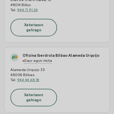
Blas De Otero Kalea, 16
48014 Bilbo
Tel:
944 71 91 24
Xehetasun
gehiago
Oficina Iberdrola Bilbao Alameda Urquijo
Gaur egun itxita
Alameda Urquijo 33
48008 Bilbao
Tel:
944 44 68 18
Xehetasun
gehiago