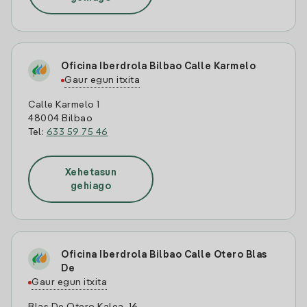
Oficina Iberdrola Bilbao Calle Karmelo
Gaur egun itxita
Calle Karmelo 1
48004 Bilbao
Tel:
633 59 75 46
Xehetasun
gehiago
Oficina Iberdrola Bilbao Calle Otero Blas
De
Gaur egun itxita