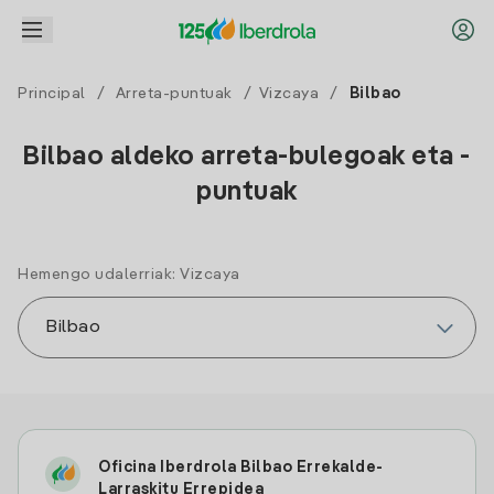
Principal
/
Arreta-puntuak
/
Vizcaya
/
Bilbao
Bilbao aldeko arreta-bulegoak eta -
puntuak
Hemengo udalerriak: Vizcaya
Oficina Iberdrola Bilbao Errekalde-
Larraskitu Errepidea