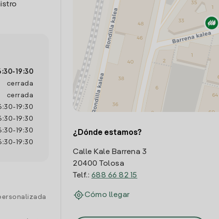
istro
6:30
-
19:30
cerrada
cerrada
6:30
-
19:30
6:30
-
19:30
6:30
-
19:30
¿Dónde estamos?
6:30
-
19:30
Calle Kale Barrena 3
20400 Tolosa
Telf.:
688 66 82 15
Cómo llegar
personalizada