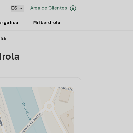
ES
Área de Clientes
ergética
Mi Iberdrola
ena
drola