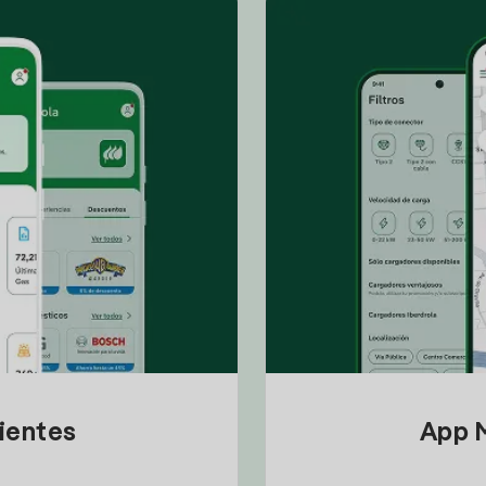
lientes
App M