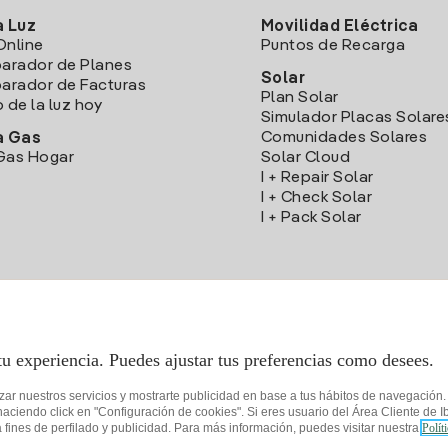
a Luz
Movilidad Eléctrica
Online
Puntos de Recarga
arador de Planes
Solar
rador de Facturas
Plan Solar
o de la luz hoy
Simulador Placas Solare
Comunidades Solares
a Gas
Gas Hogar
Solar Cloud
I + Repair Solar
I + Check Solar
I + Pack Solar
Descarga la App Iberdrola Clientes
tu experiencia. Puedes ajustar tus preferencias como desees.
izar nuestros servicios y mostrarte publicidad en base a tus hábitos de navegación
iendo click en "Configuración de cookies". Si eres usuario del Área Cliente de Ib
fines de perfilado y publicidad. Para más información, puedes visitar nuestra
Polít