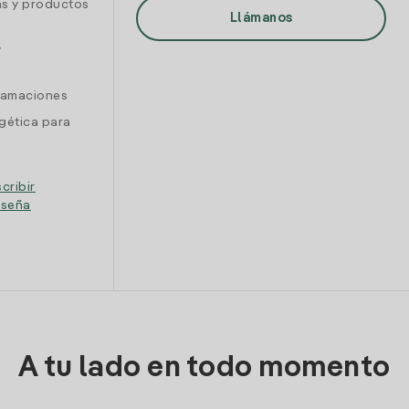
as y productos
Llámanos
y
clamaciones
gética para
cribir
eseña
A tu lado en todo momento