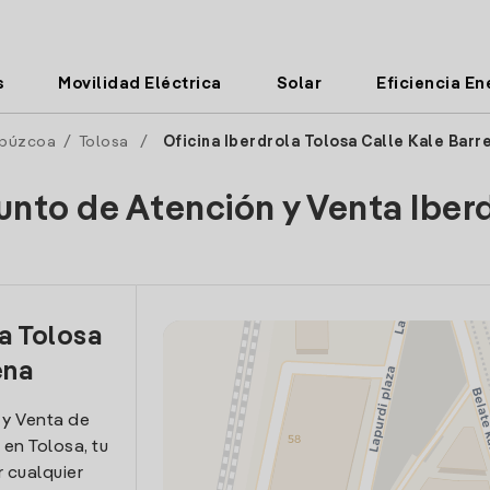
s
Movilidad Eléctrica
Solar
Eficiencia En
púzcoa
/
Tolosa
/
Oficina Iberdrola Tolosa Calle Kale Barr
unto de Atención y Venta Iber
la Tolosa
ena
 y Venta de
 en Tolosa, tu
 cualquier