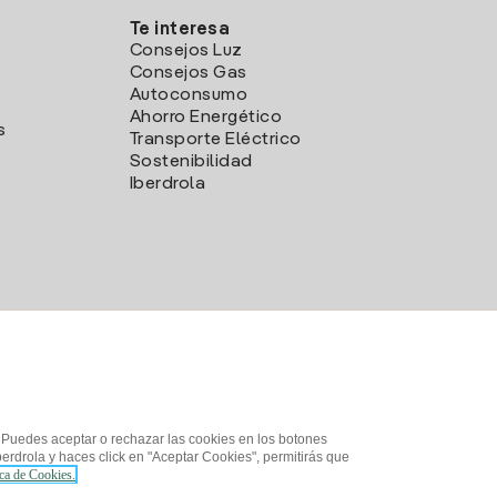
Te interesa
Consejos Luz
Consejos Gas
Autoconsumo
Ahorro Energético
s
Transporte Eléctrico
Sostenibilidad
Iberdrola
. Puedes aceptar o rechazar las cookies en los botones
erdrola y haces click en "Aceptar Cookies", permitirás que
ica de Cookies.