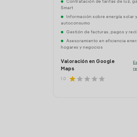
Contratación de tarifas de luz, g
Smart
Información sobre energía solar 
autoconsumo
Gestión de facturas, pagos y re
Asesoramiento en eficiencia ener
hogares y negocios
Valoración en Google
Es
Maps
r
star
star
star
star
star
1.0