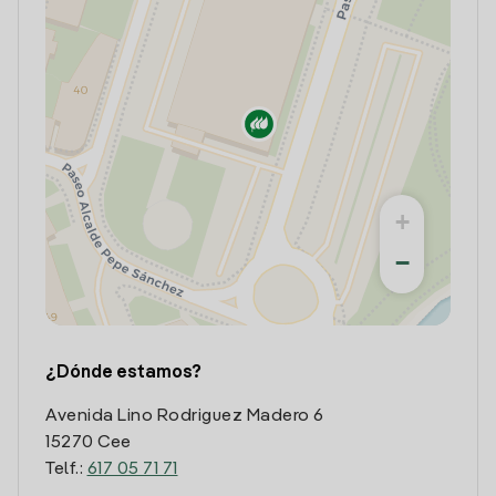
+
−
¿Dónde estamos?
Avenida Lino Rodriguez Madero 6
15270 Cee
Telf.:
617 05 71 71