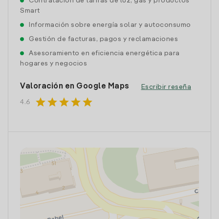
Contratación de tarifas de luz, gas y productos
Smart
Información sobre energía solar y autoconsumo
Gestión de facturas, pagos y reclamaciones
Asesoramiento en eficiencia energética para
hogares y negocios
Valoración en Google Maps
Escribir reseña
star
star
star
star
star
4.6