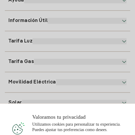
Ayuda
Información Útil
Atención al cliente
900 225 235
Tarifa Luz
Nuestra App
94 646 01 25
Factura Electrónica
91 919 52 73
Tarifa Gas
Plan Online
Alta Luz
clientes@tuiberdrola.es
Comparador de Planes
Alta Gas
Movilidad Eléctrica
Whatsapp
Plan Gas Hogar
Comparador de Facturas
Precio de la luz hoy
Solar
Puntos de Recarga
Valoramos tu privacidad
Te interesa
Utilizamos cookies para personalizar tu experiencia.
Plan Solar
Puedes ajustar tus preferencias como desees.