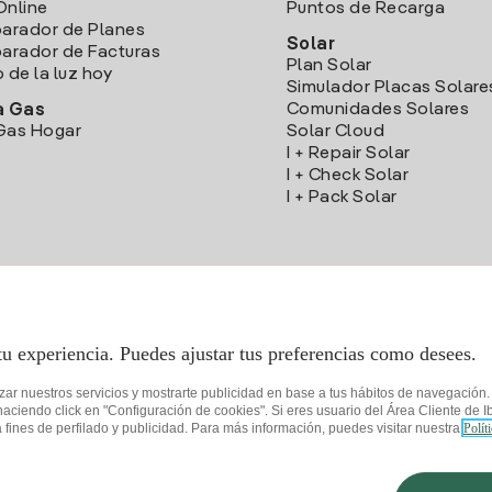
Online
Puntos de Recarga
arador de Planes
Solar
rador de Facturas
Plan Solar
o de la luz hoy
Simulador Placas Solare
Comunidades Solares
a Gas
Gas Hogar
Solar Cloud
I + Repair Solar
I + Check Solar
I + Pack Solar
Descarga la App Iberdrola Clientes
tu experiencia. Puedes ajustar tus preferencias como desees.
izar nuestros servicios y mostrarte publicidad en base a tus hábitos de navegación
iendo click en "Configuración de cookies". Si eres usuario del Área Cliente de Ib
fines de perfilado y publicidad. Para más información, puedes visitar nuestra
Polít
de privacidad
Configurar cookies
Seguridad de la información
Accesibilida