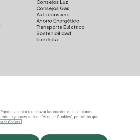
Consejos Luz
Consejos Gas
Autoconsumo
Ahorro Energético
s
Transporte Eléctrico
Sostenibilidad
Iberdrola
. Puedes aceptar o rechazar las cookies en los botones
erdrola y haces click en "Aceptar Cookies", permitirás que
ica de Cookies.
d
¿Cómo ser colaborador?
Canal de Denuncias
Iberdrola.com