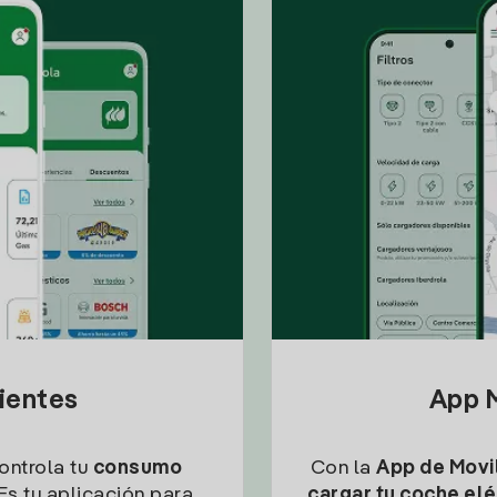
lientes
App M
controla tu
consumo
Con la
App de Movil
Es tu aplicación para
cargar tu coche elé