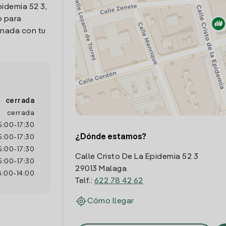
pidemia 52 3,
o para
onada con tu
cerrada
cerrada
5:00
-
17:30
¿Dónde estamos?
5:00
-
17:30
5:00
-
17:30
Calle Cristo De La Epidemia 52 3
5:00
-
17:30
29013 Malaga
8:00
-
14:00
Telf.:
622 78 42 62
Cómo llegar