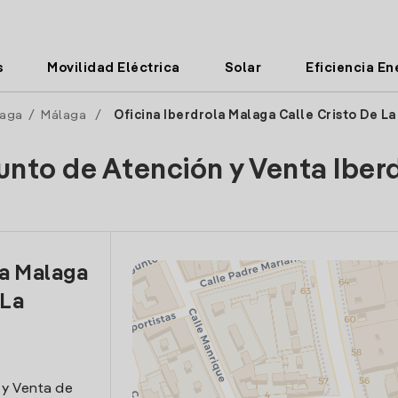
s
Movilidad Eléctrica
Solar
Eficiencia En
aga
/
Málaga
/
Oficina Iberdrola Malaga Calle Cristo De L
unto de Atención y Venta Iber
la Malaga
 La
 y Venta de