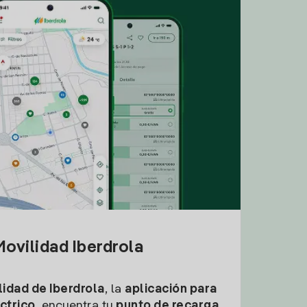
ovilidad Iberdrola
idad de Iberdrola
, la
aplicación para
ctrico
, encuentra tu
punto de recarga