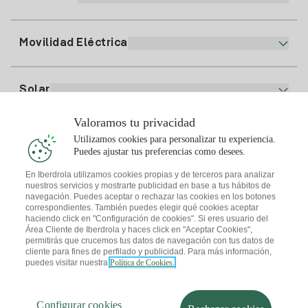
Plan Online
Alta Luz
clientes@tuiberdrola.es
Comparador de Planes
Alta Gas
Movilidad Eléctrica
Whatsapp
Plan Gas Hogar
Comparador de Facturas
Precio de la luz hoy
Solar
Puntos de Recarga
Valoramos tu privacidad
Te interesa
Utilizamos cookies para personalizar tu experiencia.
Plan Solar
Puedes ajustar tus preferencias como desees.
Simulador Placas Solares
En Iberdrola utilizamos cookies propias y de terceros para analizar
nuestros servicios y mostrarte publicidad en base a tus hábitos de
Consejos Luz
Descarga la App Iberdrola Clientes
navegación. Puedes aceptar o rechazar las cookies en los botones
Comunidades Solares
correspondientes. También puedes elegir qué cookies aceptar
haciendo click en "Configuración de cookies". Si eres usuario del
Consejos Gas
Solar Cloud
Área Cliente de Iberdrola y haces click en "Aceptar Cookies",
permitirás que crucemos tus datos de navegación con tus datos de
Autoconsumo
cliente para fines de perfilado y publicidad. Para más información,
I + Repair Solar
puedes visitar nuestra
Política de Cookies.
Mapa web
Información legal y Política de cookies
Ahorro Energético
Política de privacidad
Configurar cookies
I + Check Solar
Seguridad de la información
Accesibilidad
Transporte Eléctrico
Configurar cookies
¿Cómo ser colaborador?
Canal de Denuncias