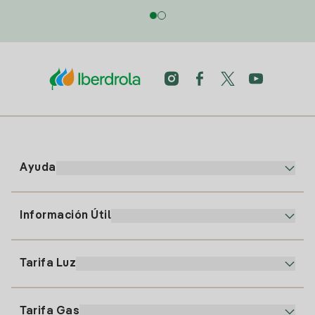
Ayuda
Información Útil
Atención al cliente
900 225 235
Tarifa Luz
Nuestra App
94 646 01 25
Factura Electrónica
91 919 52 73
Tarifa Gas