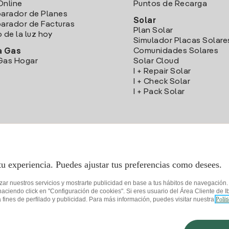
Online
Puntos de Recarga
arador de Planes
Solar
rador de Facturas
Plan Solar
o de la luz hoy
Simulador Placas Solare
Comunidades Solares
a Gas
Gas Hogar
Solar Cloud
I + Repair Solar
I + Check Solar
I + Pack Solar
Descarga la App Iberdrola Clientes
tu experiencia. Puedes ajustar tus preferencias como desees.
izar nuestros servicios y mostrarte publicidad en base a tus hábitos de navegación
iendo click en "Configuración de cookies". Si eres usuario del Área Cliente de Ib
fines de perfilado y publicidad. Para más información, puedes visitar nuestra
Polít
de privacidad
Configurar cookies
Seguridad de la información
Accesibilida