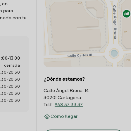
, en
o para
onada con tu
9:00
-
13:00
cerrada
7:30
-
20:30
¿Dónde estamos?
7:30
-
20:30
7:30
-
20:30
Calle Ángel Bruna, 14
7:30
-
20:30
30201 Cartagena
7:30
-
20:30
Telf.:
968 57 33 37
Cómo llegar