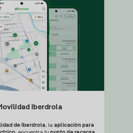
ovilidad Iberdrola
idad de Iberdrola
, la
aplicación para
ctrico
, encuentra tu
punto de recarga