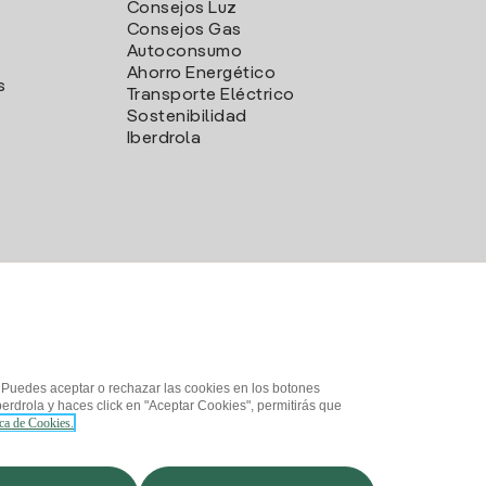
Consejos Luz
Consejos Gas
Autoconsumo
Ahorro Energético
s
Transporte Eléctrico
Sostenibilidad
Iberdrola
. Puedes aceptar o rechazar las cookies en los botones
erdrola y haces click en "Aceptar Cookies", permitirás que
ica de Cookies.
d
¿Cómo ser colaborador?
Canal de Denuncias
Iberdrola.com