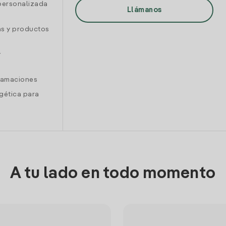
personalizada
Llámanos
as y productos
y
clamaciones
gética para
A tu lado en todo momento