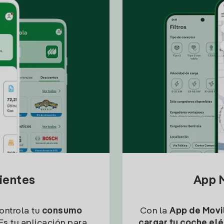
lientes
App M
controla tu
consumo
Con la
App de Movil
Es tu aplicación para
cargar tu coche elé