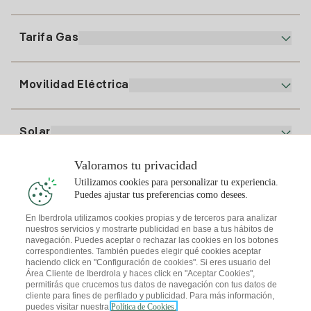
Nuestra App
94 646 01 25
Factura Electrónica
91 919 52 73
Tarifa Gas
Plan Online
Alta Luz
clientes@tuiberdrola.es
Comparador de Planes
Alta Gas
Movilidad Eléctrica
Whatsapp
Plan Gas Hogar
Comparador de Facturas
Precio de la luz hoy
Solar
Puntos de Recarga
Valoramos tu privacidad
Te interesa
Utilizamos cookies para personalizar tu experiencia.
Plan Solar
Puedes ajustar tus preferencias como desees.
Simulador Placas Solares
En Iberdrola utilizamos cookies propias y de terceros para analizar
nuestros servicios y mostrarte publicidad en base a tus hábitos de
Consejos Luz
Descarga la App Iberdrola Clientes
navegación. Puedes aceptar o rechazar las cookies en los botones
Comunidades Solares
correspondientes. También puedes elegir qué cookies aceptar
haciendo click en "Configuración de cookies". Si eres usuario del
Consejos Gas
Solar Cloud
Área Cliente de Iberdrola y haces click en "Aceptar Cookies",
permitirás que crucemos tus datos de navegación con tus datos de
Autoconsumo
cliente para fines de perfilado y publicidad. Para más información,
I + Repair Solar
puedes visitar nuestra
Política de Cookies.