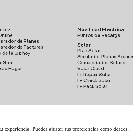
a Luz
Movilidad Eléctrica
Online
Puntos de Recarga
arador de Planes
Solar
rador de Facturas
Plan Solar
o de la luz hoy
Simulador Placas Solare
Comunidades Solares
a Gas
Gas Hogar
Solar Cloud
I + Repair Solar
I + Check Solar
I + Pack Solar
Descarga la App Iberdrola Clientes
tu experiencia. Puedes ajustar tus preferencias como desees.