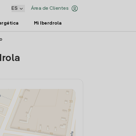
ES
Área de Clientes
ergética
Mi Iberdrola
ro
drola