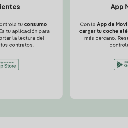
lientes
App M
controla tu
consumo
Con la
App de Movil
Es tu aplicación para
cargar tu coche elé
rtar la lectura del
más cercano. Res
tus contratos.
control