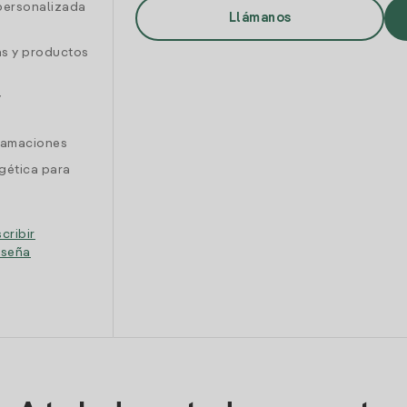
personalizada
Llámanos
as y productos
y
clamaciones
gética para
cribir
eseña