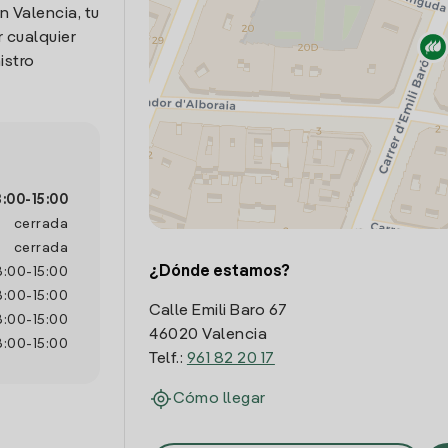
n Valencia, tu
 cualquier
istro
8:00
-
15:00
cerrada
cerrada
¿Dónde estamos?
8:00
-
15:00
8:00
-
15:00
Calle Emili Baro 67
8:00
-
15:00
46020 Valencia
8:00
-
15:00
Telf.:
961 82 20 17
Cómo llegar