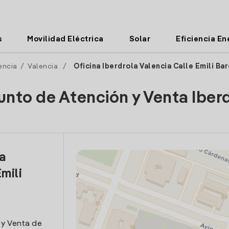
s
Movilidad Eléctrica
Solar
Eficiencia En
encia
/
Valencia
/
Oficina Iberdrola Valencia Calle Emili Ba
unto de Atención y Venta Iber
la
mili
 y Venta de