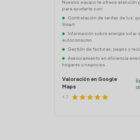
Nuestro equipo te ofrece atención 
para ayudarte con:
Contratación de tarifas de luz, g
Smart
Información sobre energía solar 
autoconsumo
Gestión de facturas, pagos y re
Asesoramiento en eficiencia ener
hogares y negocios
Valoración en Google
Es
Maps
r
star
star
star
star
star
4.7