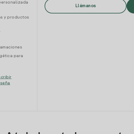
personalizada
Llámanos
as y productos
y
clamaciones
gética para
cribir
eseña