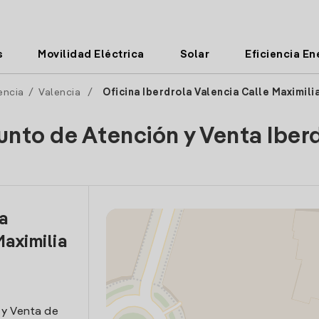
s
Movilidad Eléctrica
Solar
Eficiencia En
encia
/
Valencia
/
Oficina Iberdrola Valencia Calle Maximili
unto de Atención y Venta Iber
la
Maximilia
 y Venta de