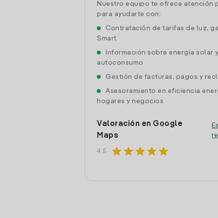
Nuestro equipo te ofrece atención 
para ayudarte con:
Contratación de tarifas de luz, g
Smart
Información sobre energía solar 
autoconsumo
Gestión de facturas, pagos y re
Asesoramiento en eficiencia ener
hogares y negocios
Valoración en Google
Es
Maps
r
star
star
star
star
star
4.5