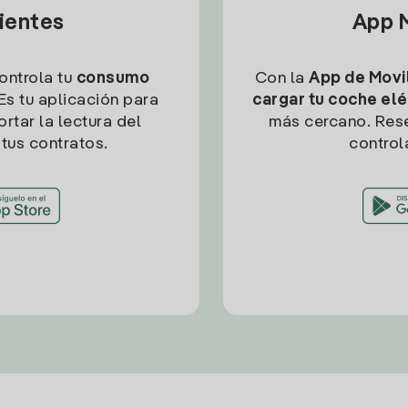
lientes
App M
controla tu
consumo
Con la
App de Movil
Es tu aplicación para
cargar tu coche elé
rtar la lectura del
más cercano. Res
tus contratos.
control