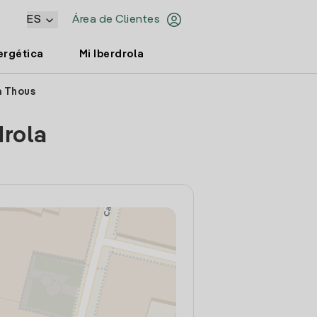
ES
Área de Clientes
ergética
Mi Iberdrola
a Thous
drola