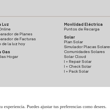
a Luz
Movilidad Eléctrica
Online
Puntos de Recarga
arador de Planes
Solar
rador de Facturas
Plan Solar
o de la luz hoy
Simulador Placas Solare
Comunidades Solares
a Gas
Gas Hogar
Solar Cloud
I + Repair Solar
I + Check Solar
I + Pack Solar
Descarga la App Iberdrola Clientes
tu experiencia. Puedes ajustar tus preferencias como desees.