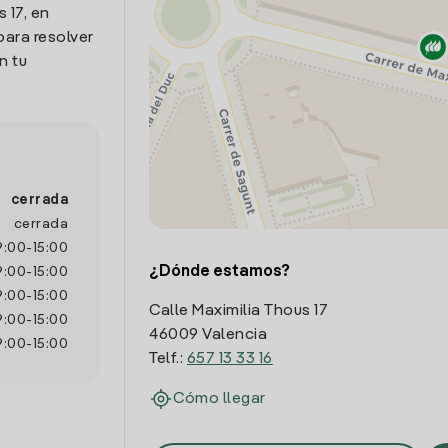
 17, en
para resolver
n tu
cerrada
cerrada
9:00
-
15:00
¿Dónde estamos?
9:00
-
15:00
9:00
-
15:00
Calle Maximilia Thous 17
9:00
-
15:00
46009 Valencia
9:00
-
15:00
Telf.:
657 13 33 16
Cómo llegar