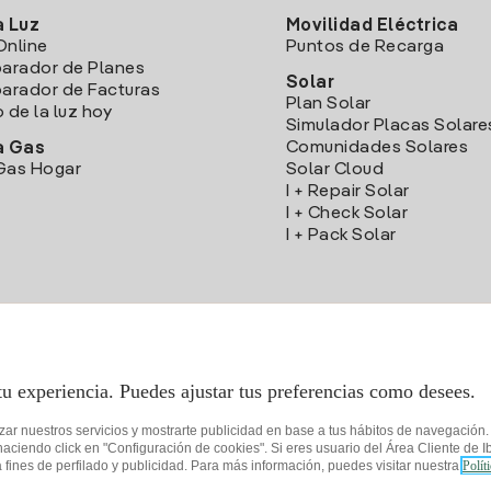
a Luz
Movilidad Eléctrica
Online
Puntos de Recarga
arador de Planes
Solar
rador de Facturas
Plan Solar
o de la luz hoy
Simulador Placas Solare
Comunidades Solares
a Gas
Gas Hogar
Solar Cloud
I + Repair Solar
I + Check Solar
I + Pack Solar
Descarga la App Iberdrola Clientes
tu experiencia. Puedes ajustar tus preferencias como desees.
izar nuestros servicios y mostrarte publicidad en base a tus hábitos de navegación
iendo click en "Configuración de cookies". Si eres usuario del Área Cliente de Ib
fines de perfilado y publicidad. Para más información, puedes visitar nuestra
Polít