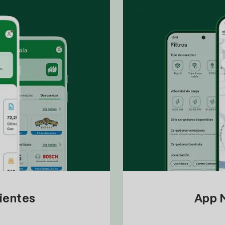
lientes
App M