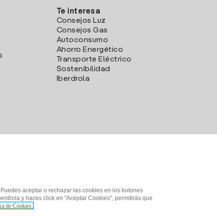
Te interesa
Consejos Luz
Consejos Gas
Autoconsumo
Ahorro Energético
s
Transporte Eléctrico
Sostenibilidad
Iberdrola
. Puedes aceptar o rechazar las cookies en los botones
erdrola y haces click en "Aceptar Cookies", permitirás que
ica de Cookies.