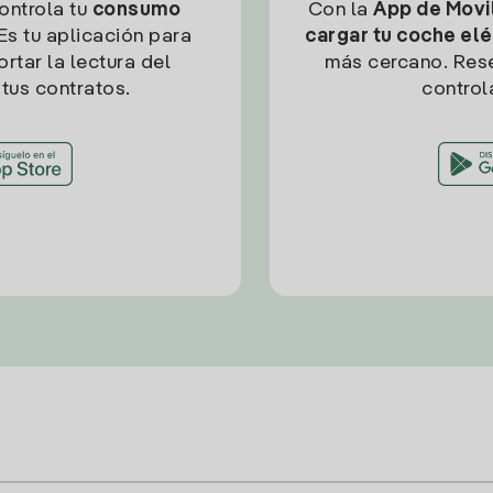
controla tu
consumo
Con la
App de Movil
Es tu aplicación para
cargar tu coche elé
rtar la lectura del
más cercano. Res
tus contratos.
control