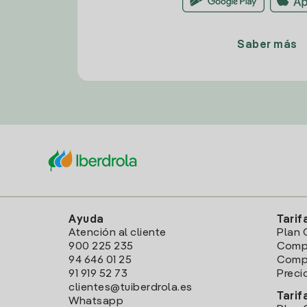
Saber más
Ayuda
Tarif
Atención al cliente
Plan 
900 225 235
Comp
94 646 01 25
Compa
91 919 52 73
Preci
clientes@tuiberdrola.es
Tarif
Whatsapp