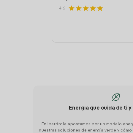
star
star
star
star
star
4.6
Energía que cuida de ti y
En Iberdrola apostamos por un modelo ener
nuestras soluciones de energía verde y cómo 