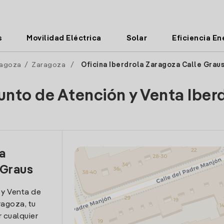
s
Movilidad Eléctrica
Solar
Eficiencia En
agoza
/
Zaragoza
/
Oficina Iberdrola Zaragoza Calle Grau
unto de Atención y Venta Iber
la
 Graus
 y Venta de
ragoza, tu
 cualquier