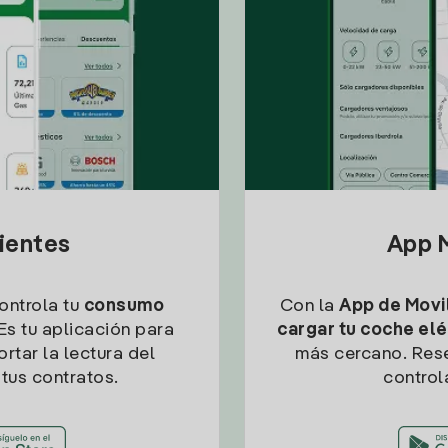
lientes
App M
controla tu
consumo
Con la
App de Movil
Es tu aplicación para
cargar tu coche elé
rtar la lectura del
más cercano. Res
tus contratos.
control