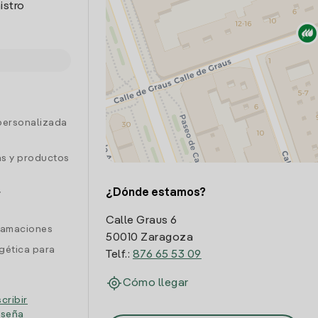
istro
personalizada
as y productos
¿Dónde estamos?
y
Calle Graus 6
clamaciones
50010 Zaragoza
gética para
Telf.:
876 65 53 09
Cómo llegar
cribir
eseña