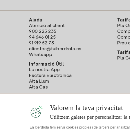
Ajuda
Tarif
Atenció al client
Pla O
900 225 235
Comp
94 646 01 25
Compa
91 919 52 73
Preu d
clientes@tuiberdrola.es
Tarif
Whatsapp
Pla G
Informació Útil
La nostra App
Factura Electrònica
Alta Llum
Alta Gas
Valorem la teva privacitat
Utilitzem galetes per personalitzar la 
En Iberdrola fem servir cookies pròpies i de tercers per analitza