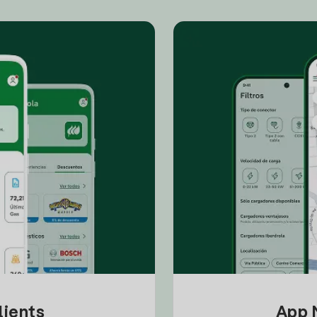
lients
App M