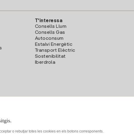
T'interessa
Consells Llum
Consells Gas
Autoconsum
Estalvi Energètic
s
Transport Elèctric
Sostenibilitat
Iberdrola
itgis.
acceptar o rebutjar totes les cookies en els botons corresponents.