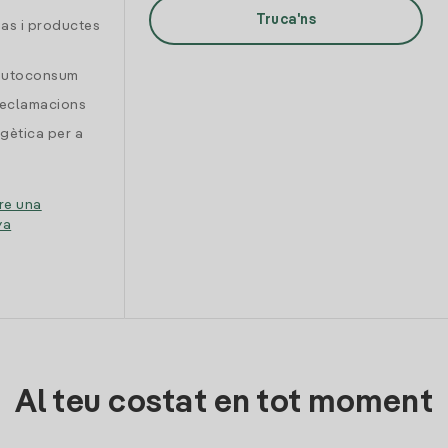
Truca'ns
gas i productes
 autoconsum
reclamacions
gètica per a
re una
ya
Al teu costat en tot moment