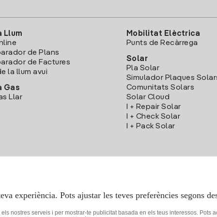
a Llum
Mobilitat Elèctrica
nline
Punts de Recàrrega
arador de Plans
Solar
rador de Factures
Pla Solar
e la llum avui
Simulador Plaques Solar
Comunitats Solars
a Gas
as Llar
Solar Cloud
I + Repair Solar
I + Check Solar
I + Pack Solar
Descarrega l'App Iberdola Clients
teva experiència. Pots ajustar les teves preferències segons des
r els nostres serveis i per mostrar-te publicitat basada en els teus interessos. Pots 