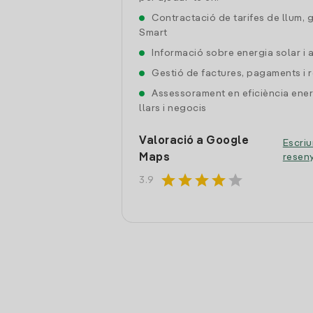
Contractació de tarifes de llum, 
Smart
Informació sobre energia solar i
Gestió de factures, pagaments i 
Assessorament en eficiència ener
llars i negocis
Valoració a Google
Escriu
Maps
resen
star
star
star
star
star
3.9