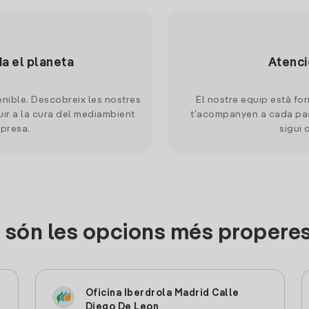
da el planeta
Atenci
nible. Descobreix les nostres
El nostre equip està for
uir a la cura del mediambient
t'acompanyen a cada pas
mpresa.
sigui 
 són les opcions més properes
Oficina Iberdrola Madrid Calle
Diego De Leon