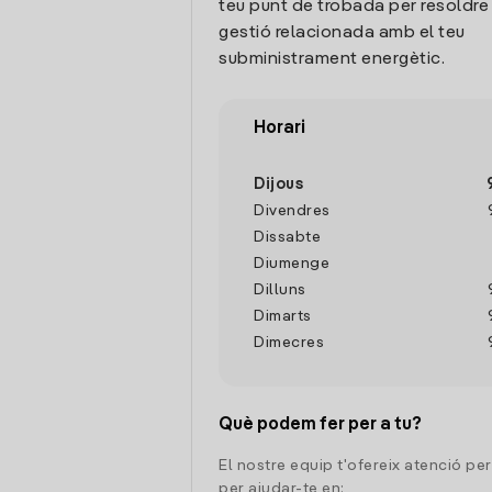
teu punt de trobada per resoldre
gestió relacionada amb el teu
subministrament energètic.
Horari
Dijous
Divendres
Dissabte
Diumenge
Dilluns
Dimarts
Dimecres
Què podem fer per a tu?
El nostre equip t'ofereix atenció pe
per ajudar-te en: