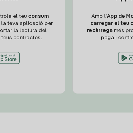
trola el teu
consum
Amb l'
App de Mob
 la teva aplicació per
carregar el teu 
ortar la lectura del
recàrrega
més pro
 teus contractes.
paga i contro