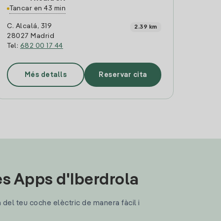
Tancar en 43 min
C. Alcalá, 319
2.39 km
28027 Madrid
Tel:
682 00 17 44
Més detalls
Reservar cita
les Apps d'Iberdrola
a del teu coche elèctric de manera fàcil i