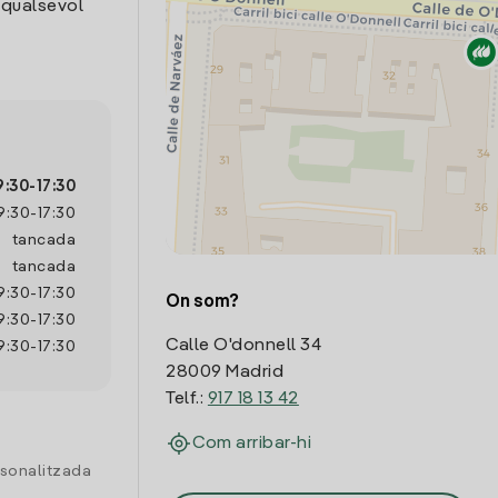
 qualsevol
9:30
-
17:30
9:30
-
17:30
tancada
tancada
9:30
-
17:30
On som?
9:30
-
17:30
Calle O'donnell 34
9:30
-
17:30
28009 Madrid
Telf.:
917 18 13 42
Com arribar-hi
rsonalitzada