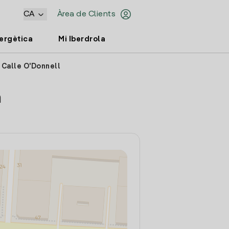
CA
Àrea de Clients
nergètica
Mi Iberdrola
 Calle O'Donnell
a