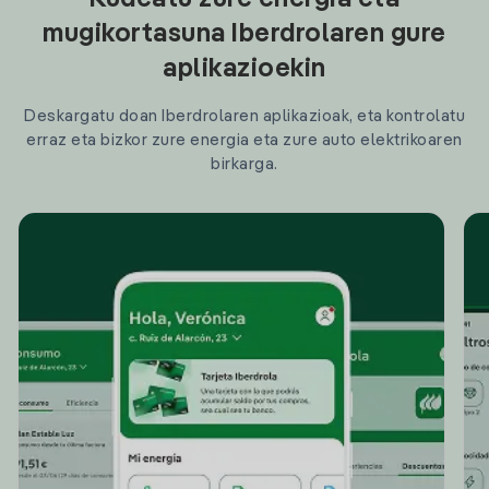
Kudeatu zure energia eta
mugikortasuna Iberdrolaren gure
aplikazioekin
Deskargatu doan Iberdrolaren aplikazioak, eta kontrolatu
erraz eta bizkor zure energia eta zure auto elektrikoaren
birkarga.