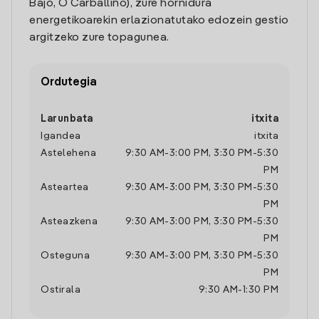
Bajo, O Carballiño), zure hornidura
energetikoarekin erlazionatutako edozein gestio
argitzeko zure topagunea.
Ordutegia
Larunbata
itxita
Igandea
itxita
Astelehena
9:30 AM
-
3:00 PM
,
3:30 PM
-
5:30
PM
Asteartea
9:30 AM
-
3:00 PM
,
3:30 PM
-
5:30
PM
Asteazkena
9:30 AM
-
3:00 PM
,
3:30 PM
-
5:30
PM
Osteguna
9:30 AM
-
3:00 PM
,
3:30 PM
-
5:30
PM
Ostirala
9:30 AM
-
1:30 PM