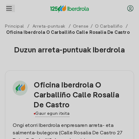
Principal
/
Arreta-puntuak
/
Orense
/
O Carballiño
/
Oficina Iberdrola O Carballiño Calle Rosalia De Castro
Duzun arreta-puntuak Iberdrola
Oficina Iberdrola O
Carballiño Calle Rosalia
De Castro
Gaur egun itxita
Ongi etorri Iberdrola enpresaren arreta- eta
salmenta-bulegora (Calle Rosalia De Castro 27