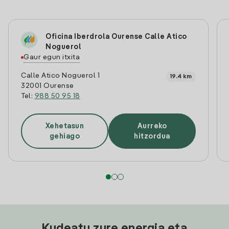
Oficina Iberdrola Ourense Calle Atico
Noguerol
Gaur egun itxita
Calle Atico Noguerol 1
19.4 km
32001 Ourense
Tel:
988 50 95 18
Xehetasun
Aurreko
gehiago
hitzordua