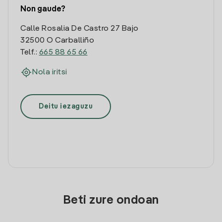
Non gaude?
Calle Rosalia De Castro 27 Bajo
32500 O Carballiño
Telf.:
665 88 65 66
Nola iritsi
Deitu iezaguzu
Beti zure ondoan