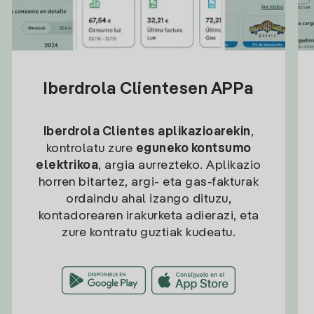
Iberdrola Clientesen APPa
Iberdrola Clientes aplikazioarekin
,
kontrolatu zure
eguneko kontsumo
elektrikoa
, argia aurrezteko. Aplikazio
horren bitartez, argi- eta gas-fakturak
ordaindu ahal izango dituzu,
kontadorearen irakurketa adierazi, eta
zure kontratu guztiak kudeatu.