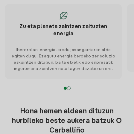
Zu eta planeta zaintzen zaituzten
energia
Iberdrolan, energia-eredu jasangarriaren alde
egiten dugu. Ezagutu energia berdeko zer soluzio
eskaintzen ditugun, baita etxetik edo enpresatik
ingurumena zaintzen nola lagun dezakezun ere.
Hona hemen aldean dituzun
hurbileko beste aukera batzuk O
Carballiño