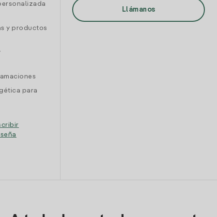
personalizada
Llámanos
as y productos
y
clamaciones
gética para
cribir
eseña