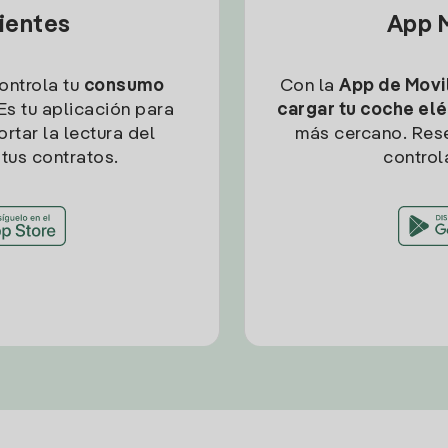
lientes
App M
controla tu
consumo
Con la
App de Movil
Es tu aplicación para
cargar tu coche elé
rtar la lectura del
más cercano. Res
tus contratos.
control