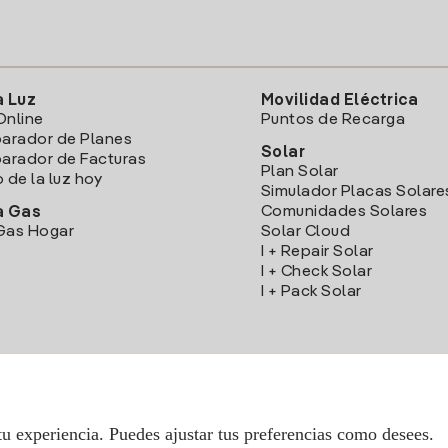
a Luz
Movilidad Eléctrica
Online
Puntos de Recarga
arador de Planes
Solar
rador de Facturas
Plan Solar
o de la luz hoy
Simulador Placas Solare
Comunidades Solares
a Gas
Gas Hogar
Solar Cloud
I + Repair Solar
I + Check Solar
I + Pack Solar
Descarga la App Iberdrola Clientes
tu experiencia. Puedes ajustar tus preferencias como desees.