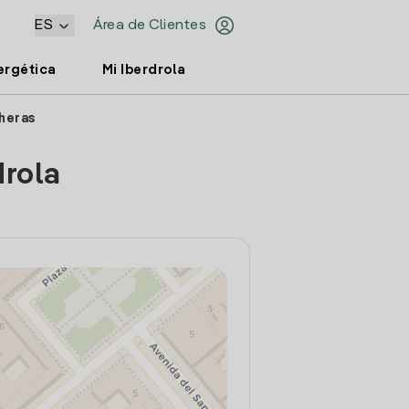
ES
Área de Clientes
ergética
Mi Iberdrola
sheras
drola