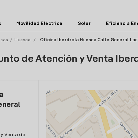
s
Movilidad Eléctrica
Solar
Eficiencia En
esca
/
Huesca
/
Oficina Iberdrola Huesca Calle General La
unto de Atención y Venta Iber
la
eneral
 y Venta de