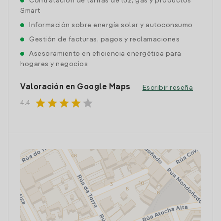
Contratación de tarifas de luz, gas y productos
Smart
Información sobre energía solar y autoconsumo
Gestión de facturas, pagos y reclamaciones
Asesoramiento en eficiencia energética para
hogares y negocios
Valoración en Google Maps
Escribir reseña
star
star
star
star
star
4.4