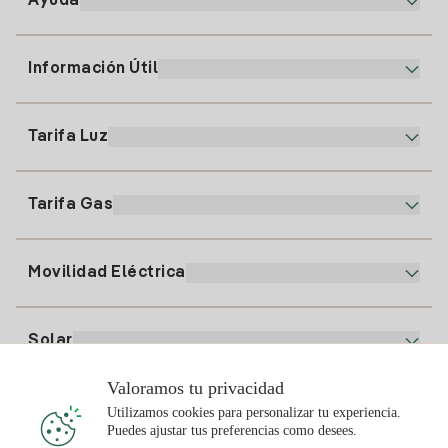
Ayuda
Información Útil
Atención al cliente
900 225 235
Tarifa Luz
Nuestra App
94 646 01 25
Factura Electrónica
91 919 52 73
Tarifa Gas
Plan Online
Alta Luz
clientes@tuiberdrola.es
Comparador de Planes
Alta Gas
Movilidad Eléctrica
Whatsapp
Plan Gas Hogar
Comparador de Facturas
Precio de la luz hoy
Solar
Puntos de Recarga
Valoramos tu privacidad
Te interesa
Utilizamos cookies para personalizar tu experiencia.
Plan Solar
Puedes ajustar tus preferencias como desees.