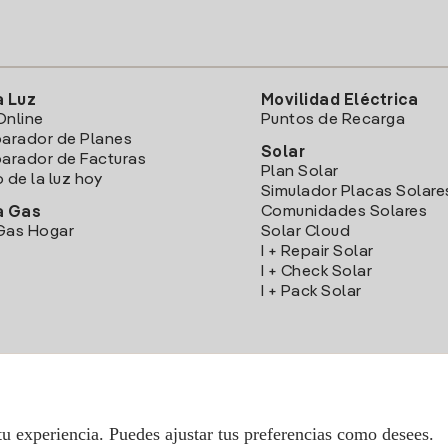
a Luz
Movilidad Eléctrica
Online
Puntos de Recarga
arador de Planes
Solar
rador de Facturas
Plan Solar
o de la luz hoy
Simulador Placas Solare
Comunidades Solares
a Gas
Gas Hogar
Solar Cloud
I + Repair Solar
I + Check Solar
I + Pack Solar
Descarga la App Iberdrola Clientes
tu experiencia. Puedes ajustar tus preferencias como desees.