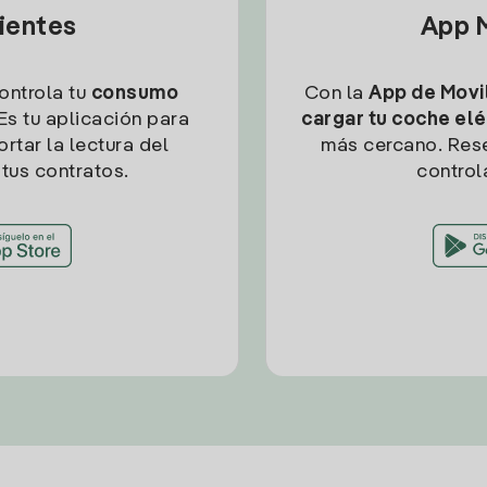
lientes
App M
controla tu
consumo
Con la
App de Movil
Es tu aplicación para
cargar tu coche elé
rtar la lectura del
más cercano. Res
tus contratos.
control