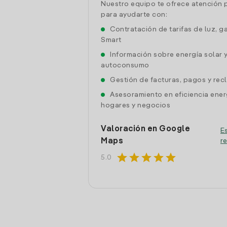
Nuestro equipo te ofrece atención 
para ayudarte con:
Contratación de tarifas de luz, g
Smart
Información sobre energía solar 
autoconsumo
Gestión de facturas, pagos y re
Asesoramiento en eficiencia ener
hogares y negocios
Valoración en Google
Es
Maps
r
star
star
star
star
star
5.0