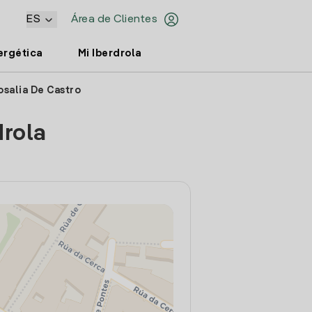
ES
Área de Clientes
ergética
Mi Iberdrola
osalia De Castro
drola