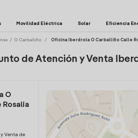
s
Movilidad Eléctrica
Solar
Eficiencia En
nse
/
O Carballiño
/
Oficina Iberdrola O Carballiño Calle R
unto de Atención y Venta Iber
la O
e Rosalia
 y Venta de