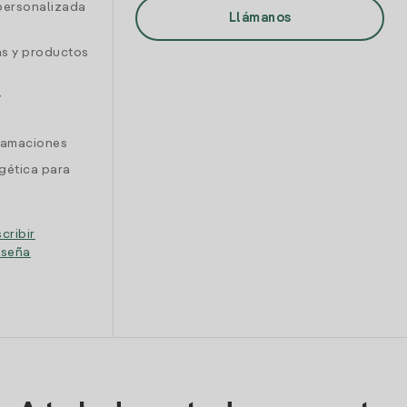
personalizada
Llámanos
as y productos
y
clamaciones
gética para
cribir
eseña