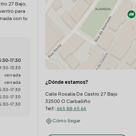
tro 27 Bajo,
uentro para
onada con tu
5:30
-
17:30
9:30
-
13:30
cerrada
¿Dónde estamos?
cerrada
5:30
-
17:30
Calle Rosalia De Castro 27 Bajo
5:30
-
17:30
32500 O Carballiño
5:30
-
17:30
Telf.:
665 88 65 66
Cómo llegar